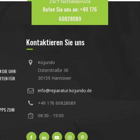
24/7 Notfalldienste
Rufen Sie uns an: +49 176
60828089
Kontaktieren Sie uns
Kojundo
Osterstraße 36
 DIE UHR:
RTEN FÜR
30159 Hannover
info@reparatur.kojundo.de
+49 176 60828089
IPPS ZUM
08:30 - 19:00