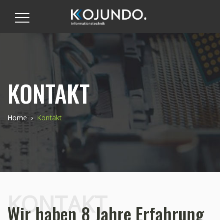
KONTAKT
Home
›
Kontakt
KONTAKT
Wir haben 8 Jahre Erfahrung